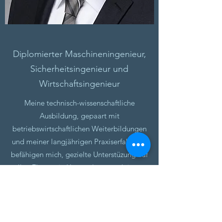
Diplomierter Maschineningenieur,
Sicherheitsingenieur und
Wirtschaftsingenieur
Meine technisch-wissenschaftliche
Ausbildung, gepaart mit
betriebswirtschaftlichen Weiterbildungen
und meiner langjährigen Praxiserfahrung,
befähigen mich, gezielte Unterstüzung auf
allen Ebenen in Unternehmen zu leisten.
Mehr