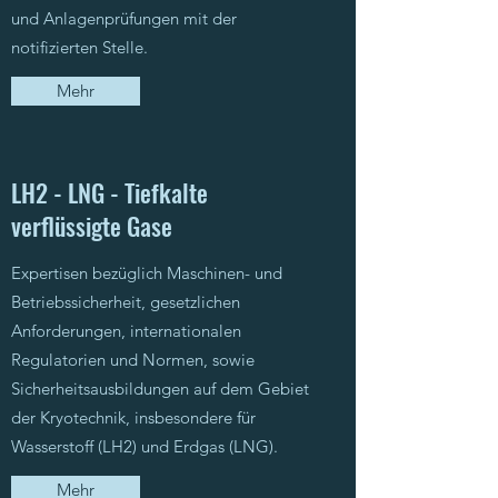
und Anlagenprüfungen mit der
notifizierten Stelle.
Mehr
LH2 - LNG - Tiefkalte
verflüssigte Gase
Expertisen bezüglich Maschinen- und
Betriebssicherheit, gesetzlichen
Anforderungen, internationalen
Regulatorien und Normen, sowie
Sicherheitsausbildungen auf dem Gebiet
der Kryotechnik, insbesondere für
Wasserstoff (LH2) und Erdgas (LNG).
Mehr